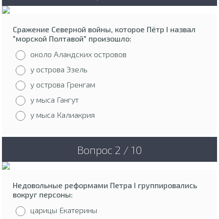
Сражение Северной войны, которое Пётр I назвал
"морской Полтавой" произошло:
около Аландских островов
у острова Эзель
у острова Гренгам
у мыса Гангут
у мыса Калиакрия
Вопрос 2 / 10
Недовольные реформами Петра I группировались
вокруг персоны:
царицы Екатерины