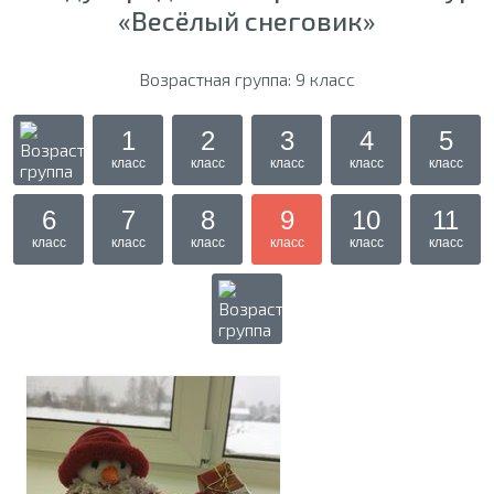
«Весёлый снеговик»
Возрастная группа: 9 класс
1
2
3
4
5
класс
класс
класс
класс
класс
6
7
8
9
10
11
класс
класс
класс
класс
класс
класс