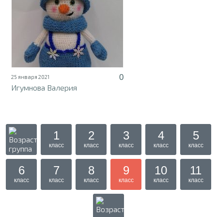
0
25 января 2021
Игумнова Валерия
1
2
3
4
5
класс
класс
класс
класс
класс
6
7
8
9
10
11
класс
класс
класс
класс
класс
класс