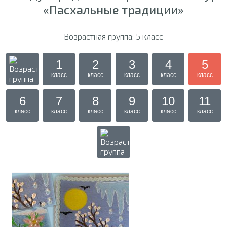
«Пасхальные традиции»
Возрастная группа: 5 класс
1
2
3
4
5
класс
класс
класс
класс
класс
6
7
8
9
10
11
класс
класс
класс
класс
класс
класс