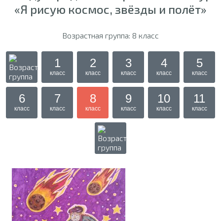
«Я рисую космос, звёзды и полёт»
Возрастная группа: 8 класс
1
2
3
4
5
класс
класс
класс
класс
класс
6
7
8
9
10
11
класс
класс
класс
класс
класс
класс