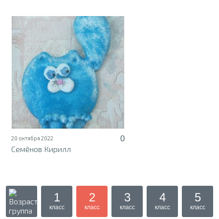
0
20 октября 2022
Семёнов Кирилл
1
2
3
4
5
класс
класс
класс
класс
класс