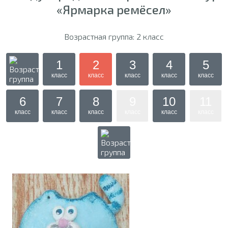
«Ярмарка ремёсел»
Возрастная группа: 2 класс
1
2
3
4
5
класс
класс
класс
класс
класс
6
7
8
9
10
11
класс
класс
класс
класс
класс
класс