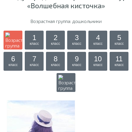
«Волшебная кисточка»
Возрастная группа: дошкольники
1
2
3
4
5
класс
класс
класс
класс
класс
6
7
8
9
10
11
класс
класс
класс
класс
класс
класс