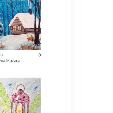
0
23
ева Милана