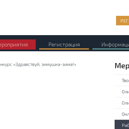
РЕГ
роприятия
Регистрация
Информац
Мер
Тво
Оли
Оли
Онл
Раб