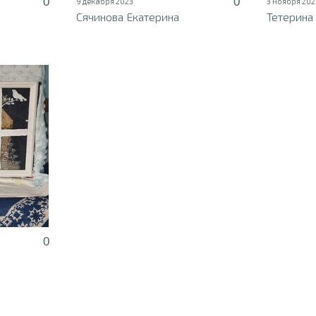
0
0
9 декабря 2023
3 ноября 202
Сячинова Екатерина
Тетерина
0