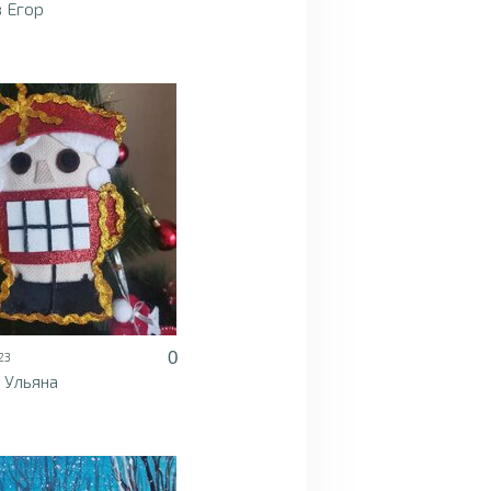
 Егор
0
23
 Ульяна