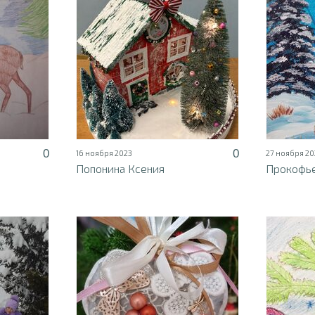
0
0
16 ноября 2023
27 ноября 20
Попонина Ксения
Прокофь