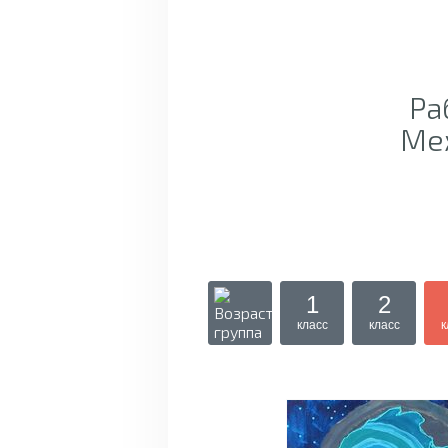
Ра
Ме
1
2
класс
класс
к