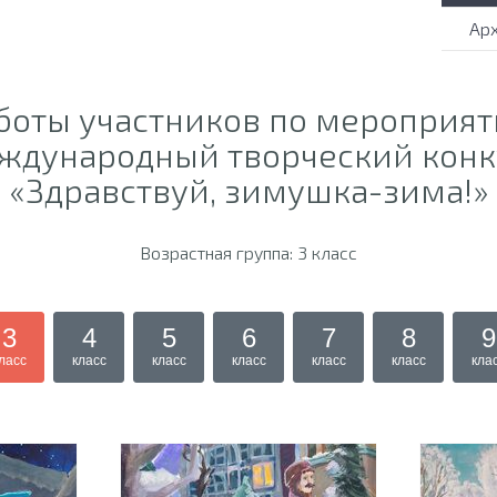
Ар
боты участников по мероприя
ждународный творческий конк
«Здравствуй, зимушка-зима!»
Возрастная группа: 3 класс
3
4
5
6
7
8
9
ласс
класс
класс
класс
класс
класс
кла