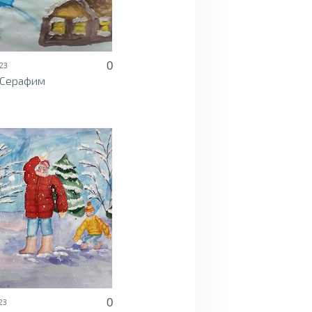
0
23
 Серафим
0
23