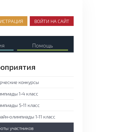
ИСТРАЦИЯ
ВОЙТИ НА САЙТ
ия
Помощь
оприятия
рческие конкурсы
мпиады 1‑4 класс
мпиады 5‑11 класс
айн‑олимпиады 1‑11 класс
оты участников