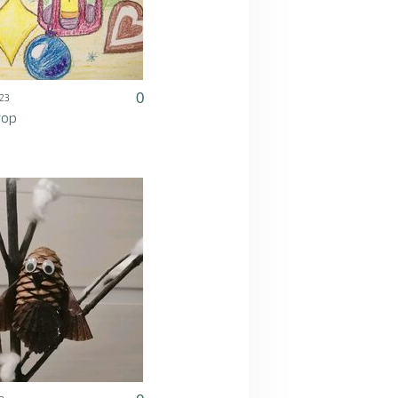
0
23
гор