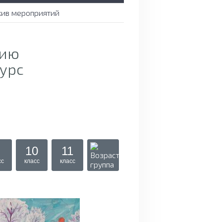
хив мероприятий
тию
урс
10
11
сс
класс
класс