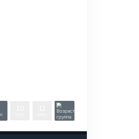
10
11
сс
класс
класс