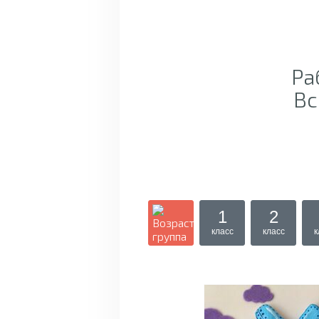
Ра
Вс
1
2
класс
класс
к