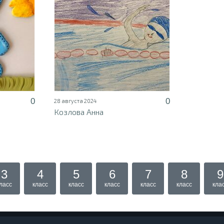
0
0
28 августа 2024
Козлова Анна
3
4
5
6
7
8
9
ласс
класс
класс
класс
класс
класс
кла