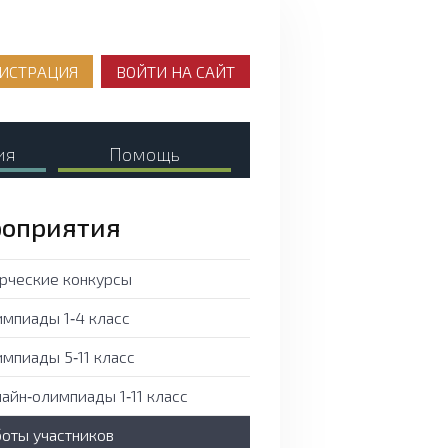
ИСТРАЦИЯ
ВОЙТИ НА САЙТ
ия
Помощь
оприятия
рческие конкурсы
мпиады 1‑4 класс
мпиады 5‑11 класс
айн‑олимпиады 1‑11 класс
оты участников