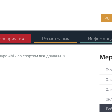
РЕГ
роприятия
Регистрация
Информац
Мер
Тво
Оли
Оли
Онл
Раб