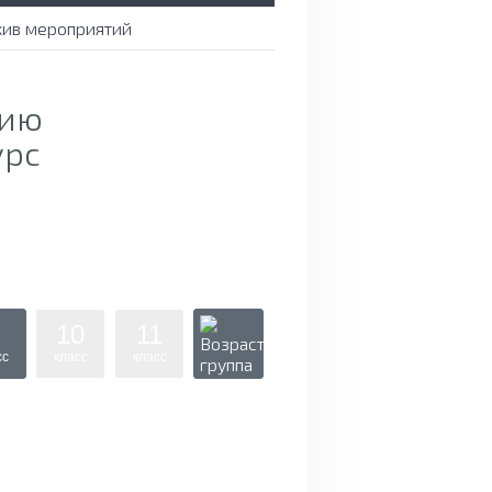
хив мероприятий
тию
урс
10
11
сс
класс
класс