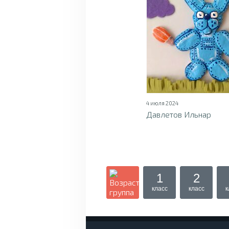
4 июля 2024
Давлетов Ильнар
1
2
класс
класс
к