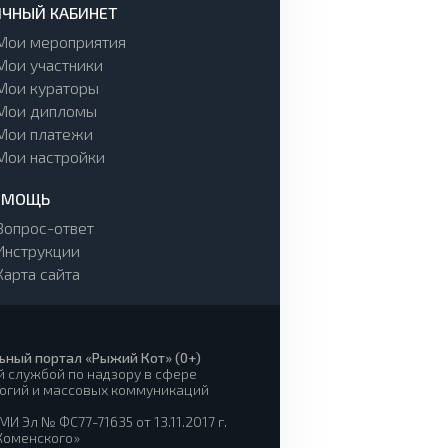
ЧНЫЙ КАБИНЕТ
Мои мероприятия
Мои участники
Мои кураторы
Мои дипломы
Мои платежи
Мои настройки
ОМОЩЬ
Вопрос-ответ
Инструкции
Карта сайта
ьный портал «Рыжий Кот» (0+)
 службой по надзору в сфере
огий и массовых коммуникаций
И Эл № ФС77-71635 от 13.11.2017 г.
 Коменского»