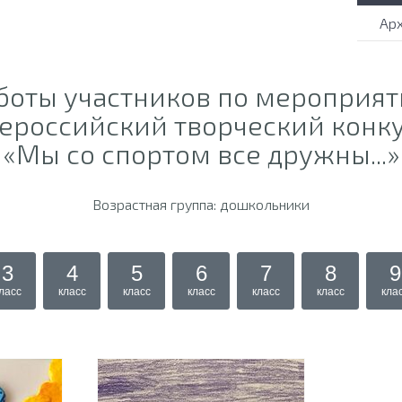
Ар
боты участников по мероприя
ероссийский творческий конк
«Мы со спортом все дружны...»
Возрастная группа: дошкольники
3
4
5
6
7
8
9
ласс
класс
класс
класс
класс
класс
кла