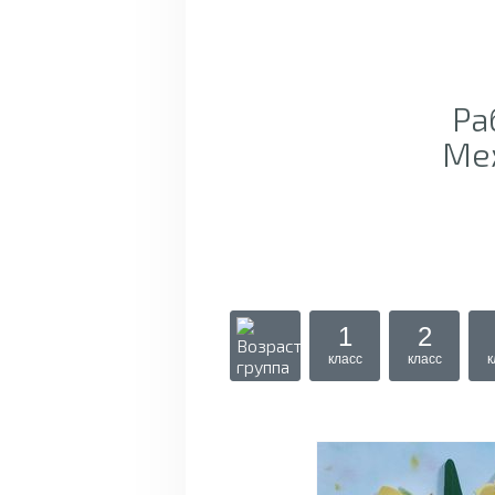
Ра
Ме
1
2
класс
класс
к