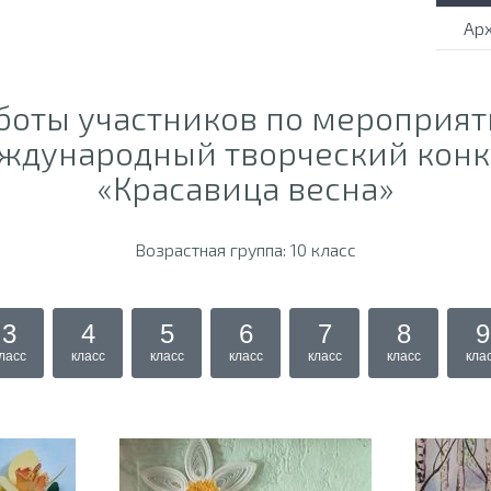
Ар
боты участников по мероприя
ждународный творческий конк
«Красавица весна»
Возрастная группа: 10 класс
3
4
5
6
7
8
9
ласс
класс
класс
класс
класс
класс
кла