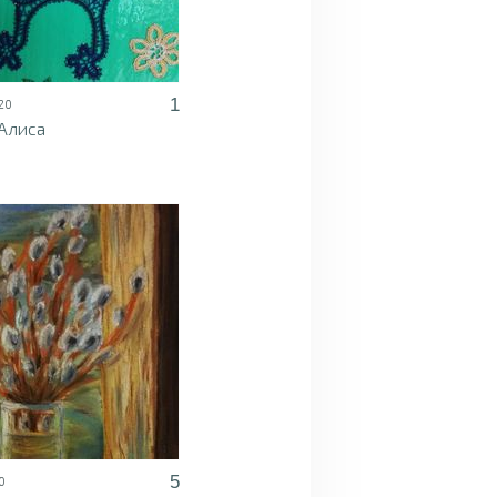
1
20
Алиса
5
0