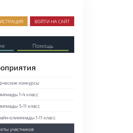
ИСТРАЦИЯ
ВОЙТИ НА САЙТ
ия
Помощь
оприятия
рческие конкурсы
мпиады 1‑4 класс
мпиады 5‑11 класс
айн‑олимпиады 1‑11 класс
оты участников