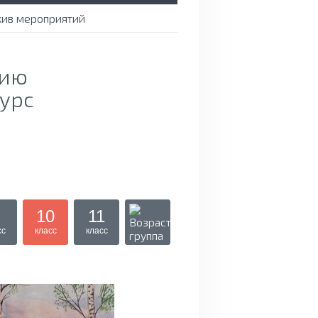
хив мероприятий
тию
урс
10
11
сс
класс
класс