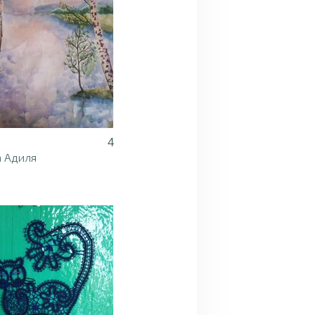
4
 Адиля