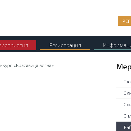
РЕГ
роприятия
Регистрация
Информац
Мер
Тво
Оли
Оли
Онл
Раб