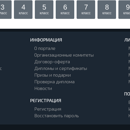
3
4
5
6
7
8
9
ласс
класс
класс
класс
класс
класс
кла
ИНФОРМАЦИЯ
ЛИ
О портале
Организационные комитеты
Договор-оферта
с
Дипломы и сертификаты
Призы и подарки
Проверка диплома
Новости
П
РЕГИСТРАЦИЯ
Регистрация
Восстановить пароль