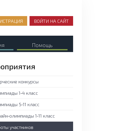
ИСТРАЦИЯ
ВОЙТИ НА САЙТ
ия
Помощь
оприятия
рческие конкурсы
мпиады 1‑4 класс
мпиады 5‑11 класс
айн‑олимпиады 1‑11 класс
оты участников