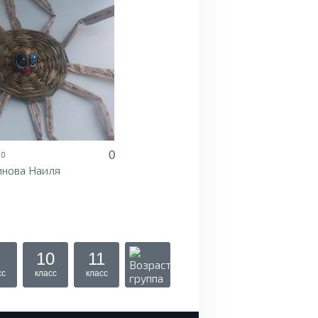
0
20
нова Наиля
10
11
сс
класс
класс