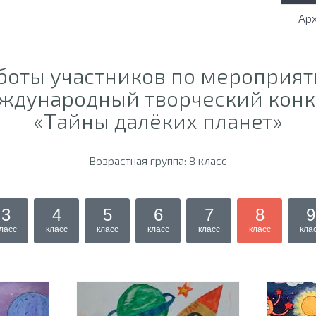
Ар
боты участников по мероприя
ждународный творческий конк
«Тайны далёких планет»
Возрастная группа: 8 класс
3
4
5
6
7
8
9
ласс
класс
класс
класс
класс
класс
кла