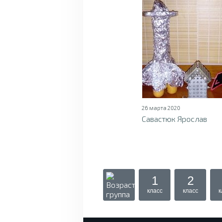
26 марта 2020
Савастюк Ярослав
1
2
класс
класс
к