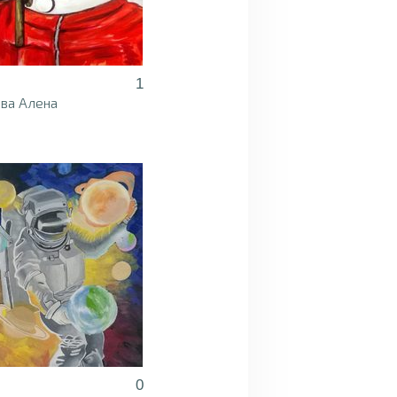
1
ва Алена
0