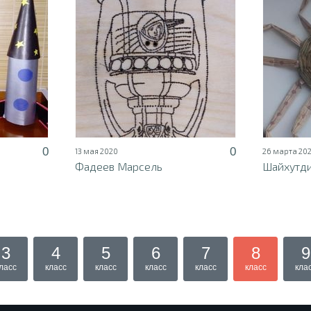
0
0
13 мая 2020
26 марта 20
Фадеев Марсель
Шайхутди
3
4
5
6
7
8
9
ласс
класс
класс
класс
класс
класс
кла