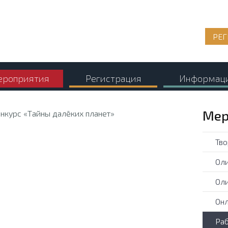
РЕГ
роприятия
Регистрация
Информац
Мер
Тво
Оли
Оли
Онл
Раб