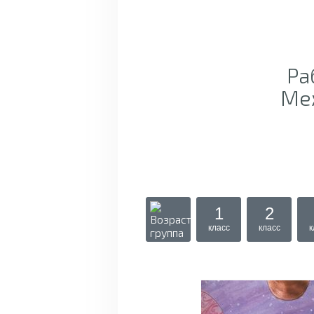
Ра
Ме
1
2
класс
класс
к