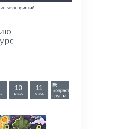
хив мероприятий
тию
урс
10
11
сс
класс
класс