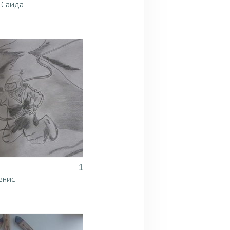
 Саида
1
енис