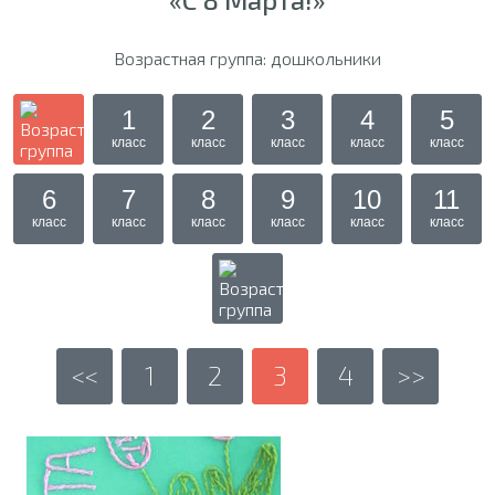
Возрастная группа: дошкольники
1
2
3
4
5
класс
класс
класс
класс
класс
6
7
8
9
10
11
класс
класс
класс
класс
класс
класс
<<
1
2
3
4
>>