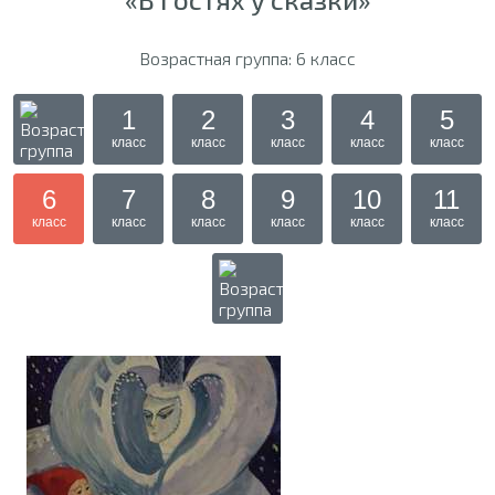
Возрастная группа: 6 класс
1
2
3
4
5
класс
класс
класс
класс
класс
6
7
8
9
10
11
класс
класс
класс
класс
класс
класс