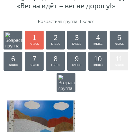
«Весна идёт – весне дорогу!»
Возрастная группа: 1 класс
1
2
3
4
5
класс
класс
класс
класс
класс
6
7
8
9
10
11
класс
класс
класс
класс
класс
класс