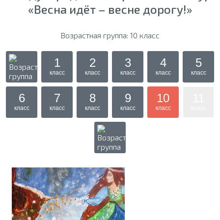
«Весна идёт – весне дорогу!»
Возрастная группа: 10 класс
1
2
3
4
5
класс
класс
класс
класс
класс
6
7
8
9
10
11
класс
класс
класс
класс
класс
класс