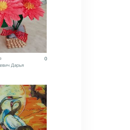
0
9
евич Дарья