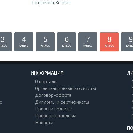
Широкова Ксения
3
4
5
6
7
8
9
ласс
класс
класс
класс
класс
класс
кла
ИНФОРМАЦИЯ
ЛИ
О портале
Организационные комитеты
Договор-оферта
с
Дипломы и сертификаты
Призы и подарки
Проверка диплома
Новости
П