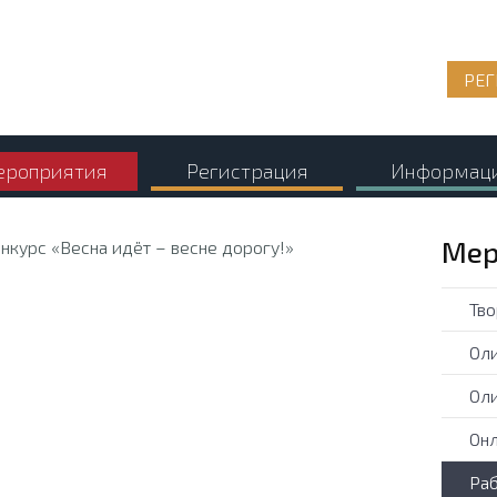
РЕГ
роприятия
Регистрация
Информац
Мер
Тво
Оли
Оли
Онл
Раб