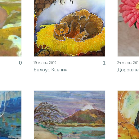
0
1
19 марта 2019
24 марта 201
Белоус Ксения
Дорошке