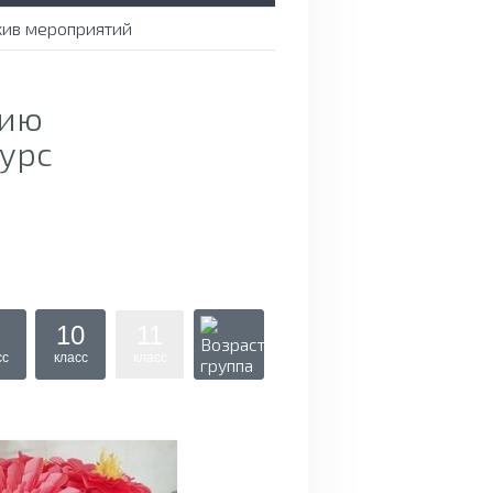
хив мероприятий
тию
урс
10
11
сс
класс
класс