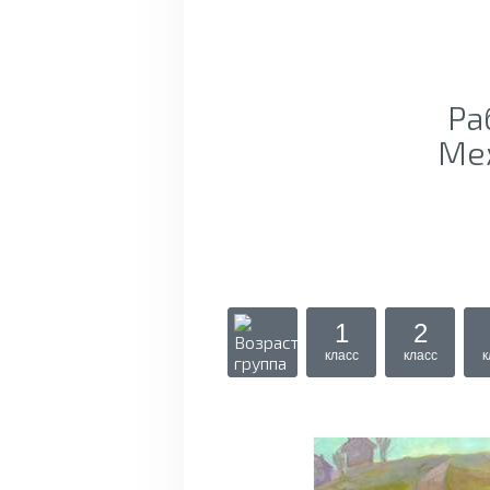
Ра
Ме
1
2
класс
класс
к