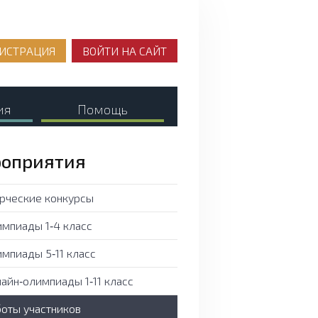
ИСТРАЦИЯ
ВОЙТИ НА САЙТ
ия
Помощь
оприятия
рческие конкурсы
мпиады 1‑4 класс
мпиады 5‑11 класс
айн‑олимпиады 1‑11 класс
оты участников