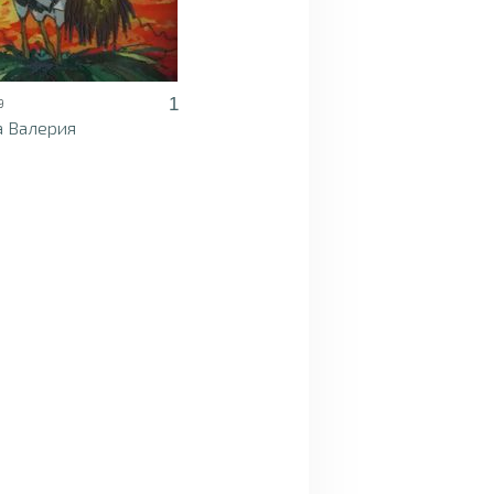
1
9
 Валерия