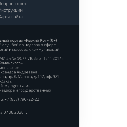
Вопрос-ответ
Инструкции
Карта сайта
ьный портал «Рыжий Кот» (0+)
 службой по надзору в сфере
огий и массовых коммуникаций
И Эл № ФС77-71635 от 13.11.2017 г.
 Коменского»
оменского»
ександра Андреевна
а, пр. К. Маркса, д. 192, оф. 921
-22-22
fo@ginger-cat.ru
надзора и государственных
u, +7 (937) 790-22-22
 07.08.2026 г.