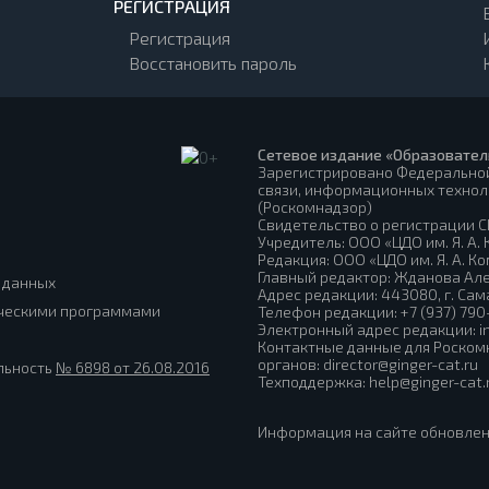
РЕГИСТРАЦИЯ
Регистрация
Восстановить пароль
Сетевое издание «Образовател
Зарегистрировано Федеральной
связи, информационных технол
(Роскомнадзор)
Свидетельство о регистрации СМ
Учредитель: ООО «ЦДО им. Я. А.
Редакция: ООО «ЦДО им. Я. А. К
Главный редактор: Жданова Ал
 данных
Адрес редакции: 443080, г. Самар
ическими программами
Телефон редакции: +7 (937) 790
Электронный адрес редакции: in
Контактные данные для Роском
органов: director@ginger-cat.ru
льность
№ 6898 от 26.08.2016
Техподдержка: help@ginger-cat.r
Информация на сайте обновлена