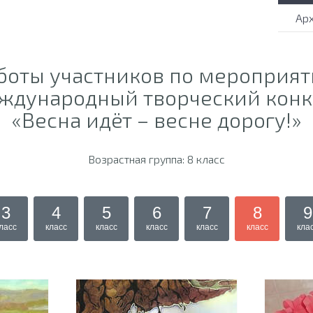
Ар
боты участников по мероприя
ждународный творческий конк
«Весна идёт – весне дорогу!»
Возрастная группа: 8 класс
3
4
5
6
7
8
9
ласс
класс
класс
класс
класс
класс
кла